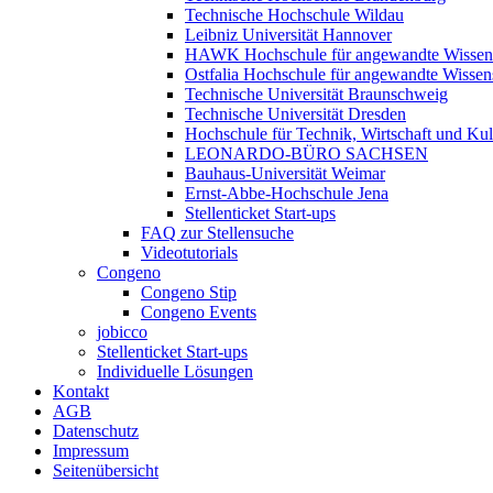
Technische Hochschule Wildau
Leibniz Universität Hannover
HAWK Hochschule für angewandte Wissens
Ostfalia Hochschule für angewandte Wissen
Technische Universität Braunschweig
Technische Universität Dresden
Hochschule für Technik, Wirtschaft und Kul
LEONARDO-BÜRO SACHSEN
Bauhaus-Universität Weimar
Ernst-Abbe-Hochschule Jena
Stellenticket Start-ups
FAQ zur Stellensuche
Videotutorials
Congeno
Congeno Stip
Congeno Events
jobicco
Stellenticket Start-ups
Individuelle Lösungen
Kontakt
AGB
Datenschutz
Impressum
Seitenübersicht