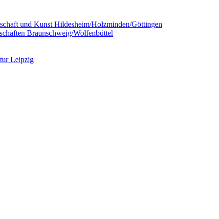
chaft und Kunst Hildesheim/Holzminden/Göttingen
schaften Braunschweig/Wolfenbüttel
tur Leipzig