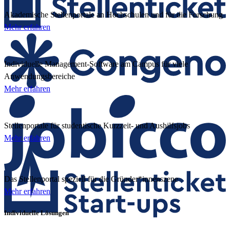
Akademische Stellenportale an Hochschulen und für die Forschung
Mehr erfahren
Individuelle Management-Software am Campus für viele
Anwendungsbereiche
Mehr erfahren
Stellenportale für studentische Kurzzeit- und Aushilfsjobs
Mehr erfahren
Das Stellenportal speziell für die Gründer*innenszene
Mehr erfahren
Individuelle Lösungen