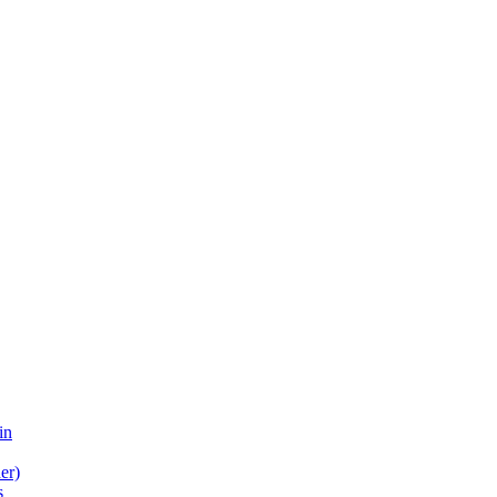
in
er)
s