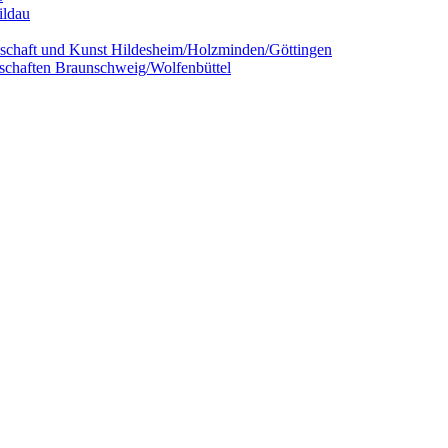
ildau
chaft und Kunst Hildesheim/Holzminden/Göttingen
schaften Braunschweig/Wolfenbüttel