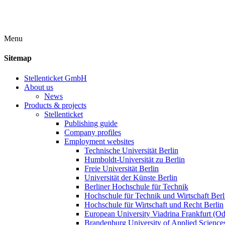
Menu
Sitemap
Stellenticket GmbH
About us
News
Products & projects
Stellenticket
Publishing guide
Company profiles
Employment websites
Technische Universität Berlin
Humboldt-Universität zu Berlin
Freie Universität Berlin
Universität der Künste Berlin
Berliner Hochschule für Technik
Hochschule für Technik und Wirtschaft Berl
Hochschule für Wirtschaft und Recht Berlin
European University Viadrina Frankfurt (Od
Brandenburg University of Applied Science