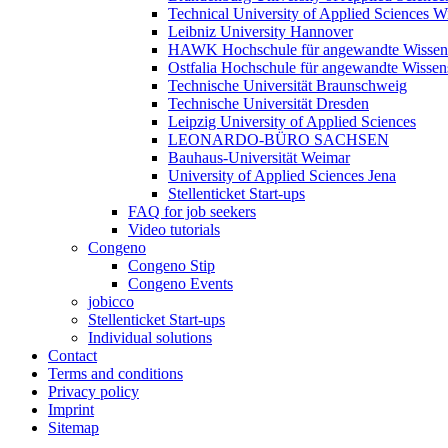
Technical University of Applied Sciences W
Leibniz University Hannover
HAWK Hochschule für angewandte Wissens
Ostfalia Hochschule für angewandte Wissen
Technische Universität Braunschweig
Technische Universität Dresden
Leipzig University of Applied Sciences
LEONARDO-BÜRO SACHSEN
Bauhaus-Universität Weimar
University of Applied Sciences Jena
Stellenticket Start-ups
FAQ for job seekers
Video tutorials
Congeno
Congeno Stip
Congeno Events
jobicco
Stellenticket Start-ups
Individual solutions
Contact
Terms and conditions
Privacy policy
Imprint
Sitemap