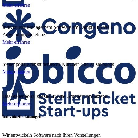
Mehr erfahren
Individuelle Management-Software am Campus für viele
Anwendungsbereiche
Mehr erfahren
Stellenportale für studentische Kurzzeit- und Aushilfsjobs
Mehr erfahren
Das Stellenportal speziell für die Gründer*innenszene
Mehr erfahren
Individuelle Lösungen
Wir entwickeln Software nach Ihren Vorstellungen