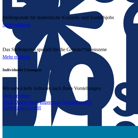
Stellenportale für studentische Kurzzeit- und Aushilfsjobs
Mehr erfahren
Das Stellenportal speziell für die Gründer*innenszene
Mehr erfahren
Individuelle Lösungen
Wir entwickeln Software nach Ihren Vorstellungen
Mehr erfahren
AGB
Datenschutz
Impressum
Seitenübersicht
Stellenticket GmbH