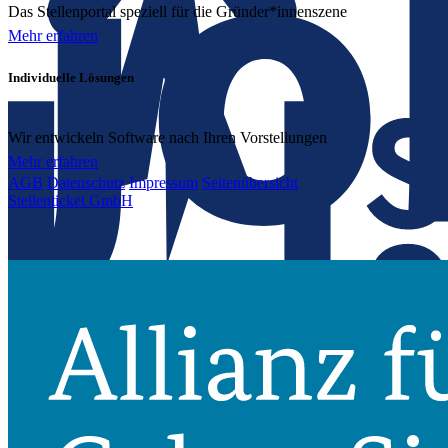
Das Stellenportal speziell für die Gründer*innenszene
Mehr erfahren
Individuelle Lösungen
Wir entwickeln Software nach Ihren Vorstellungen
Mehr erfahren
AGB
Datenschutz
Impressum
Seitenübersicht
Stellenticket GmbH